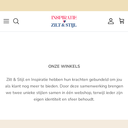
Ga naar inhoud
Snelle verzending & met zorg verpakt
Account
Win
ONZE WINKELS
Zilt & Stijl en Inspiratie hebben hun krachten gebundeld om jou
als klant nog meer te bieden. Door deze samenwerking brengen
we twee unieke stijlen samen in één webshop, terwijl ieder zijn
eigen identiteit en sfeer behoudt.