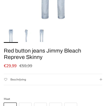
Red button jeans Jimmy Bleach
Repreve Skinny
Verkoopprijs
Reguliere prijs
€29,99
€59,99
Beschrijving
Maat